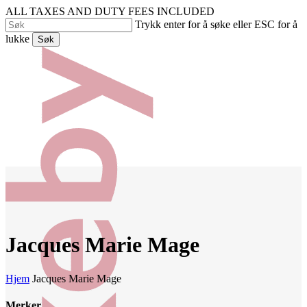
Skip
ALL TAXES AND DUTY FEES INCLUDED
to
Trykk enter for å søke eller ESC for å
main
lukke
Søk
content
Close
Search
Jacques Marie Mage
Hjem
Jacques Marie Mage
Merker