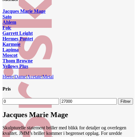
Jacques Marie Mage
Sato
Ahlem
Folc
Garrett Leight
Hermes Pontet
Karmoie
Lapima
Moscot
Thom Browne
Yellows Plus
Herre
|
Dame
|
Acetate
|
Metal
Pris
Min.
Makspris
Filtrer
pris
Jacques Marie Mage
Skulpturelle statement briller med blikk for detaljer og overlegen
kvalitet. JMM’s briller kommer i begrenset opplag. For uredde