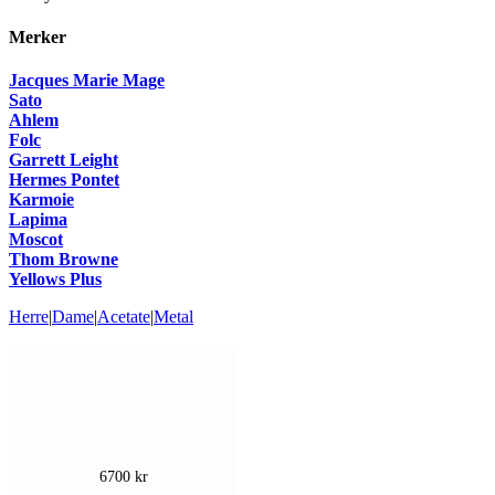
Merker
Jacques Marie Mage
Sato
Ahlem
Folc
Garrett Leight
Hermes Pontet
Karmoie
Lapima
Moscot
Thom Browne
Yellows Plus
Herre
|
Dame
|
Acetate
|
Metal
6700
kr