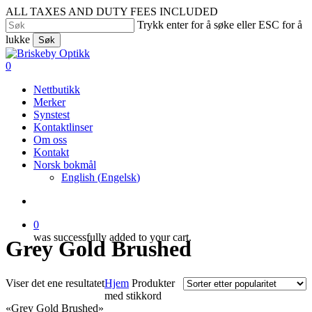
Skip
ALL TAXES AND DUTY FEES INCLUDED
to
Trykk enter for å søke eller ESC for å
main
lukke
Søk
content
Close
Search
search
0
Menu
Nettbutikk
Merker
Synstest
Kontaktlinser
Om oss
Kontakt
Norsk bokmål
English
(
Engelsk
)
search
0
was successfully added to your cart.
Grey Gold Brushed
Viser det ene resultatet
Hjem
Produkter
med stikkord
«Grey Gold Brushed»