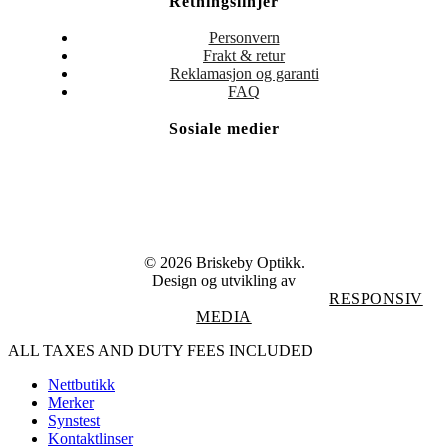
Retningslinjer
Personvern
Frakt & retur
Reklamasjon og garanti
FAQ
Sosiale medier
© 2026 Briskeby Optikk.
Design og utvikling av
RESPONSIV
MEDIA
Close
ALL TAXES AND DUTY FEES INCLUDED
Menu
Nettbutikk
Merker
Synstest
Kontaktlinser