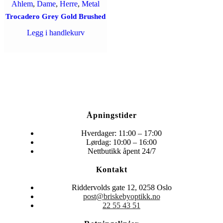
Ahlem
,
Dame
,
Herre
,
Metal
Trocadero Grey Gold Brushed
Legg i handlekurv
Åpningstider
Hverdager: 11:00 – 17:00
Lørdag: 10:00 – 16:00
Nettbutikk åpent 24/7
Kontakt
Riddervolds gate 12, 0258 Oslo
post@briskebyoptikk.no
22 55 43 51